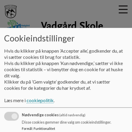
Cookieindstillinger
vadgaardskole
G
Hvis du klikker på knappen ’Accepter alle’, godkender du, at
å
Hjem
vi sætter cookies til brug for statistik.
t
Hvis du klikker på knappen ’Kun nødvendige,’ sætter vi ikke
i
cookies til statistik – vi benytter dog en cookie for at huske
Billedkunst - ud i naturen
l
dit valg.
h
Klikker du på ’Gem valgte’ godkender du, at vi sætter
o
cookies for de kategorier du har krydset af.
v
3.klasse har i billedkunst fordybet sig i vilde blomster. Det er
e
der kommet en række smukke billeder ud af.
Læs mere i
cookiepolitik
.
d
i
Nødvendige cookies
n
(altid nødvendig)
d
Disse cookies gemmer dine valg om cookieindstillinger.
h
Vadgård Skole
Formål
:
Funktionalitet