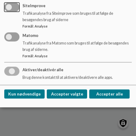
o
Kong Hans Allé 32, 2860 Søborg
SiteImprove
l
vadgaard@gladsaxe.dk
Trafikanalyse fra Siteimprove som bruges til at følge de
d
besøgendes brug af siderne
+45 39576515
e
Formål
:
Analyse
t
EAN NR.
5798008694479
Matomo
Sitemap
Trafikanalyse fra Matomo som bruges til at følge de besøgendes
brug af siderne.
Formål
:
Analyse
Cookie politik
Aktiver/deaktivér alle
Brug denne kontakt til at aktivere/deaktivere alle apps.
Kun nødvendige
Accepter valgte
Accepter alle