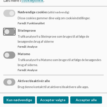
Læs mere i
cookiepolitik
.
lyst til læring.
o
l
Hvert år gennemfører vi den nationale trivselsmåling. Med
d
Nødvendige cookies
(altid nødvendig)
afsæt i dens resultat arbejder lærer/pædagogteamet
e
Disse cookies gemmer dine valg om cookieindstillinger.
omkring klassen med en målrettet indsats for at forbedre
t
Formål
:
Funktionalitet
trivslen. Der udarbejdes en årlig handleplan for dette arbejde.
SiteImprove
Resultatet af den seneste trivslesmål kan ses i den
vedhæftede fil. Det er et samlet resultat for 4. - 9. klasse.
Trafikanalyse fra Siteimprove som bruges til at følge de
besøgendes brug af siderne
Dokumenter
Formål
:
Analyse
4.-9.__Skolerapport__pdf_4.-9._kl.___Skolerapport_-_National_trivselsm_ling_2020_-_2019_2020_(03-08-20)_0.pdf
Matomo
Trafikanalyse fra Matomo som bruges til at følge de besøgendes
brug af siderne.
Formål
:
Analyse
Aktiver/deaktivér alle
Vadgård Skole
Brug denne kontakt til at aktivere/deaktivere alle apps.
Kong Hans Allé 32, 2860 Søborg
vadgaard@gladsaxe.dk
Kun nødvendige
Accepter valgte
Accepter alle
+45 39576515