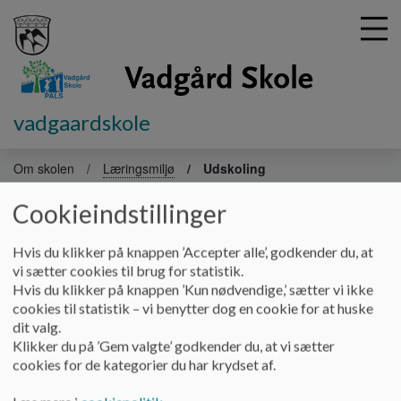
vadgaardskole
G
å
Om skolen
Læringsmiljø
Udskoling
t
i
Cookieindstillinger
Udskoling
l
h
Hvis du klikker på knappen ’Accepter alle’, godkender du, at
o
vi sætter cookies til brug for statistik.
v
Vadgård Skoles udskoling er fra 7.-9. klasse.
Hvis du klikker på knappen ’Kun nødvendige,’ sætter vi ikke
e
cookies til statistik – vi benytter dog en cookie for at huske
De har lokaler på udskolingsgangen. I udskolingen arbejder vi
d
dit valg.
målrettet med at give eleverne de bedste forudsætninger til
i
Klikker du på ’Gem valgte’ godkender du, at vi sætter
deres ungdomsliv. Vi arbejder kontinuerligt på at vores elever
n
cookies for de kategorier du har krydset af.
forlader Vadgård Skole ved udgangen af 9. klasse, som unge
d
handlekompetente med mennesker med livsmod og forsat
h