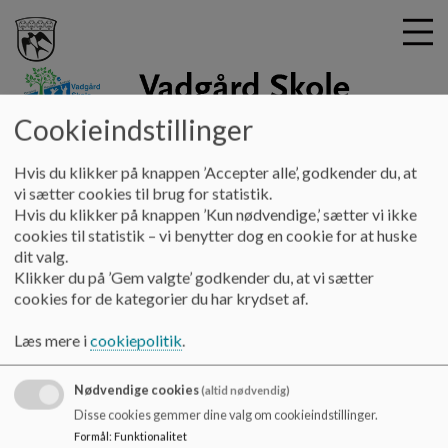
Cookieindstillinger
vadgaardskole
G
Hvis du klikker på knappen ’Accepter alle’, godkender du, at
å
Om skolen
Principper/regler
vi sætter cookies til brug for statistik.
t
Hvis du klikker på knappen ’Kun nødvendige,’ sætter vi ikke
i
cookies til statistik – vi benytter dog en cookie for at huske
Principper/regler
l
dit valg.
h
Klikker du på ’Gem valgte’ godkender du, at vi sætter
o
cookies for de kategorier du har krydset af.
v
Vadgård skoles principper, vedtaget i skolebestyrelsen.
e
Læs mere i
cookiepolitik
.
d
i
Nødvendige cookies
n
(altid nødvendig)
d
Vadgård Skole
Disse cookies gemmer dine valg om cookieindstillinger.
h
Formål
:
Funktionalitet
Kong Hans Allé 32, 2860 Søborg