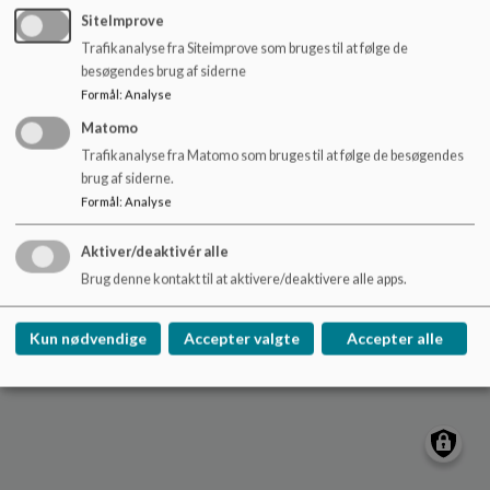
o
vadgaard@gladsaxe.dk
SiteImprove
l
Trafikanalyse fra Siteimprove som bruges til at følge de
+45 39576515
d
besøgendes brug af siderne
e
EAN NR.
5798008694479
Formål
:
Analyse
t
Sitemap
Matomo
Trafikanalyse fra Matomo som bruges til at følge de besøgendes
brug af siderne.
Formål
:
Analyse
Cookie politik
Aktiver/deaktivér alle
Brug denne kontakt til at aktivere/deaktivere alle apps.
Kun nødvendige
Accepter valgte
Accepter alle