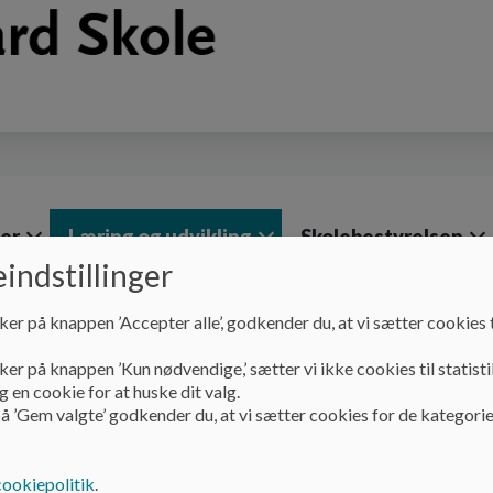
ger
Læring og udvikling
Skolebestyrelsen
indstillinger
ker på knappen ’Accepter alle’, godkender du, at vi sætter cookies t
Læring og udvikling
Læsning
ker på knappen ’Kun nødvendige,’ sætter vi ikke cookies til statisti
Læsning
 en cookie for at huske dit valg.
å ’Gem valgte’ godkender du, at vi sætter cookies for de kategorie
På Vadgård Skole arbejder vi målrettet med elevernes læseu
cookiepolitik
.