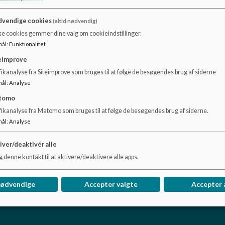
hele skoleforløbet. I de vedhæftede filer kan der læses me
Linket fører dig til Gladsaxe kommunes handleplan for læs
vendige cookies
(altid nødvendig)
se cookies gemmer dine valg om cookieindstillinger.
mål
:
Funktionalitet
eImprove
Dokumenter
ikanalyse fra Siteimprove som bruges til at følge de besøgendes brug af siderne
procedure dysleksi.pdf
mål
:
Analyse
tomo
fikanalyse fra Matomo som bruges til at følge de besøgendes brug af siderne.
Læsning på Vadgård skole.pdf
mål
:
Analyse
iver/deaktivér alle
 denne kontakt til at aktivere/deaktivere alle apps.
nødvendige
Accepter valgte
Accepter 