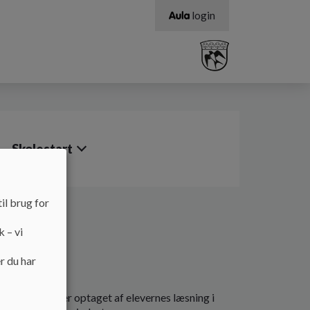
login
Skolestart
il brug for
k – vi
r du har
dvikling. Vi er optaget af elevernes læsning i