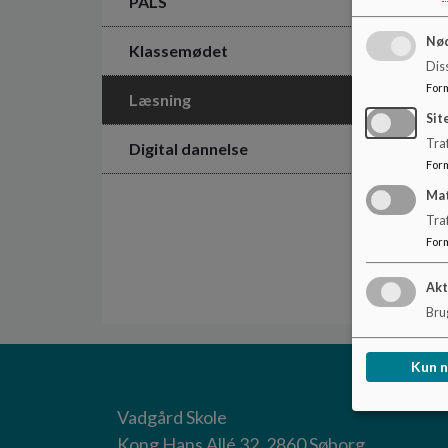
PALS
Nød
Klassemødet
Dis
For
Læsning
Sit
Traf
Digital dannelse
For
Ma
Tra
For
Akt
Brug
Kun 
Vadgård Skole
Kong Hans Allé 32, 2860 Søborg