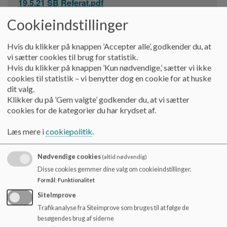
19.5.21 SB Referat.pdf
o
l
Cookieindstillinger
d
Dokument
e
06.05.21 Referat af mødet mellem Børne- og Undervisningsudvalget og Vadgård Skoles bestyrelse_1.pdf
Hvis du klikker på knappen ’Accepter alle’, godkender du, at
t
vi sætter cookies til brug for statistik.
Hvis du klikker på knappen ’Kun nødvendige,’ sætter vi ikke
Dokument
20.4.21 Referat SB _1.pdf
cookies til statistik – vi benytter dog en cookie for at huske
dit valg.
Klikker du på ’Gem valgte’ godkender du, at vi sætter
Dokument
cookies for de kategorier du har krydset af.
9.3.21 Referat SB.pdf
Læs mere i
cookiepolitik
.
Dokument
08.02.21 Referat SB _0.pdf
Nødvendige cookies
(altid nødvendig)
Disse cookies gemmer dine valg om cookieindstillinger.
Dokument
Formål
:
Funktionalitet
13.01.21 Referat SB_1.pdf
SiteImprove
Trafikanalyse fra Siteimprove som bruges til at følge de
Dokument
besøgendes brug af siderne
14.12.20 Referat SB_0.pdf