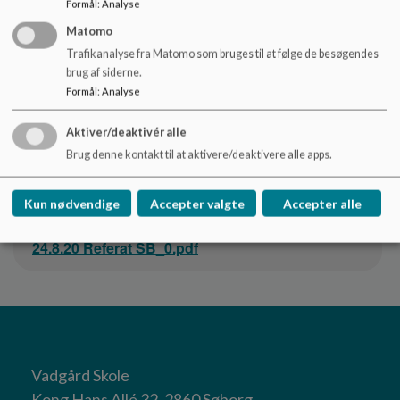
Formål
:
Analyse
Matomo
Dokument
26.11.20 Referat SB-møde_0.pdf
Trafikanalyse fra Matomo som bruges til at følge de besøgendes
brug af siderne.
Formål
:
Analyse
Dokument
21 10 20 Referat SB_0.pdf
Aktiver/deaktivér alle
Brug denne kontakt til at aktivere/deaktivere alle apps.
Dokument
22.9.20 Referat SB_0.pdf
Kun nødvendige
Accepter valgte
Accepter alle
Dokument
24.8.20 Referat SB_0.pdf
Vadgård Skole
Kong Hans Allé 32, 2860 Søborg