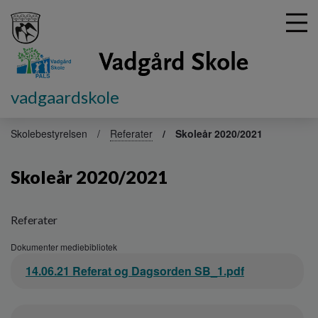
vadgaardskole
G
å
Skolebestyrelsen
Referater
Skoleår 2020/2021
t
i
Skoleår 2020/2021
l
h
o
v
Referater
e
Dokumenter mediebibliotek
d
Dokument
i
14.06.21 Referat og Dagsorden SB_1.pdf
n
d
h
Dokument