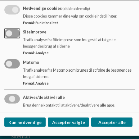
o
vedligeholde professionelle læringsfællesskaber for herved bl.a. at
l
Nødvendige cookies
(altid nødvendig)
forebygge:
d
Disse cookies gemmer dine valg om cookieindstillinger.
e
Formål
:
Funktionalitet
• Konflikter
t
• Mobning
SiteImprove
• Inklusionsvanskeligheder
Trafikanalyse fra Siteimprove som bruges til at følge de
• Uro og koncentrationsbesvær i timerne
besøgendes brug af siderne
Formål
:
Analyse
• Manglende respekt for hinanden
• Negativ omgangstone
Matomo
Trafikanalyse fra Matomo som bruges til at følge de besøgendes
brug af siderne.
Formål
:
Analyse
Vadgård Skole
Aktiver/deaktivér alle
Kong Hans Allé 32, 2860 Søborg
Brug denne kontakt til at aktivere/deaktivere alle apps.
vadgaard@gladsaxe.dk
+45 39576515
Kun nødvendige
Accepter valgte
Accepter alle
EAN NR.
5798008694479
Sitemap