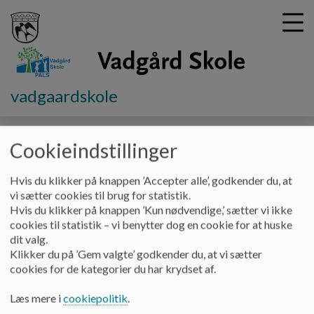
vadgaardskole
G
å
Læring og udvikling
Klassemødet
t
Cookieindstillinger
i
Klassemødet
l
Hvis du klikker på knappen ’Accepter alle’, godkender du, at
h
vi sætter cookies til brug for statistik.
o
Hvis du klikker på knappen ’Kun nødvendige,’ sætter vi ikke
v
På Vadgård skole arbejder vi med klassemødet som metode til at
cookies til statistik – vi benytter dog en cookie for at huske
e
fremme klassens fællesskab, elevernes sociale og faglige
dit valg.
d
Klikker du på ’Gem valgte’ godkender du, at vi sætter
kompetencer, generelle trivsel og lyst til læring. Det er desuden
i
cookies for de kategorier du har krydset af.
formålet at øge elevernes accept og forståelse af sig selv og andre.
n
Når der afholdes klassemøde, arbejdes der med hele fællesskabet
d
Læs mere i
cookiepolitik
.
eller med mindre grupper. Vi arbejder hver dag på at skabe og/eller
h