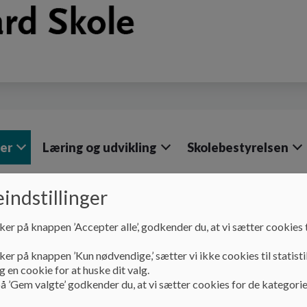
ger
Læring og udvikling
Skolebestyrelsen
indstillinger
Praktiske oplysninger
Sundhedsplejerske
ker på knappen ’Accepter alle’, godkender du, at vi sætter cookies t
Sundhedsplejerske
ker på knappen ’Kun nødvendige,’ sætter vi ikke cookies til statisti
 en cookie for at huske dit valg.
å ’Gem valgte’ godkender du, at vi sætter cookies for de kategorie
Sundhedsplejerske