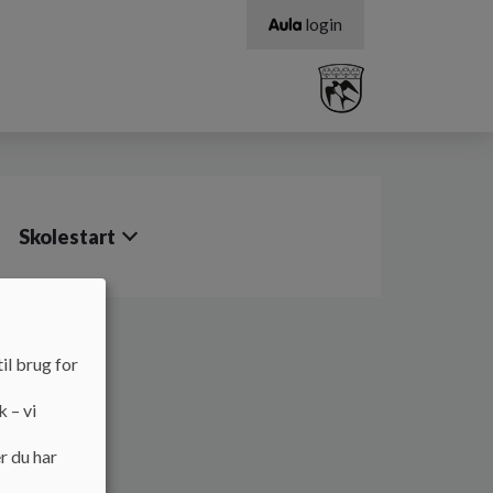
login
Skolestart
il brug for
k – vi
r du har