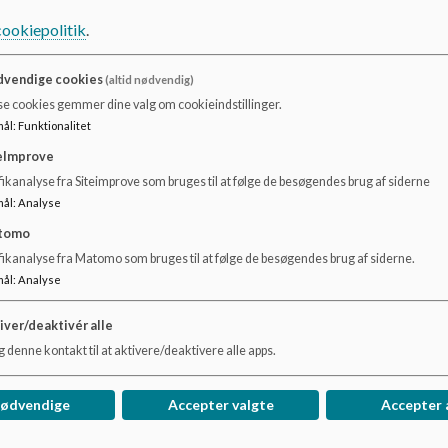
Frederikke Bruhn-Andersen
cookiepolitik
.
Tlf. 23 43 86 98
vendige cookies
(altid nødvendig)
Mail:
frebru@gladsaxe.dk
se cookies gemmer dine valg om cookieindstillinger.
mål
:
Funktionalitet
Sundhedsplejerske
eImprove
Christina Duegaard
ikanalyse fra Siteimprove som bruges til at følge de besøgendes brug af siderne
mål
:
Analyse
Tlf. 51 59 57 53
tomo
fikanalyse fra Matomo som bruges til at følge de besøgendes brug af siderne.
Mail:
chrdue@gladsaxe.dk
mål
:
Analyse
iver/deaktivér alle
 denne kontakt til at aktivere/deaktivere alle apps.
nødvendige
Accepter valgte
Accepter 