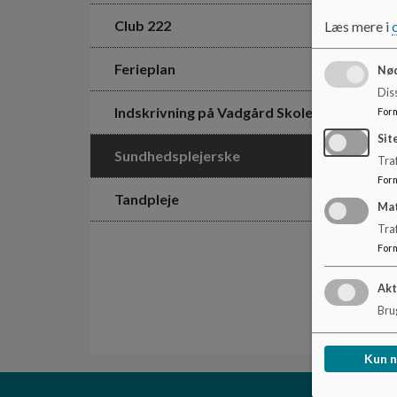
Club 222
Læs mere i
Ferieplan
Nød
Dis
Indskrivning på Vadgård Skole
For
Sit
Sundhedsplejerske
Traf
For
Tandpleje
Ma
Tra
For
Akt
Brug
Kun 