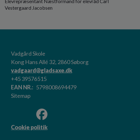
Elevrepræsentant Næstformand for elevråd Carl
Vestergaard Jacobsen
Vadgård Skole
Kong Hans Allé 32, 2860 Søborg
vadgaard@gladsaxe.dk
+45 39576515
EAN NR.
5798008694479
Sitemap
Cookie politik