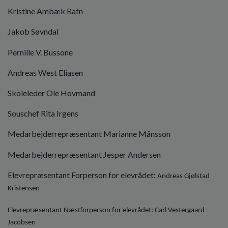
o
Kristine Ambæk Rafn
l
d
Jakob Søvndal
e
t
Pernille V. Bussone
Andreas West Eliasen
Skoleleder Ole Hovmand
Souschef Rita Irgens
Medarbejderrepræsentant Marianne Månsson
Medarbejderrepræsentant Jesper Andersen
Elevrepræsentant Forperson for elevrådet:
Andreas Gjølstad
Kristensen
Elevrepræsentant Næstforperson for elevrådet: Carl Vestergaard
Jacobsen