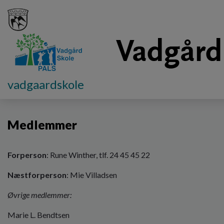
G
vadgaardskole
å
Skolebestyrelsen
Medlemmer
t
i
Medlemmer
l
h
o
v
Forperson
: Rune Winther, tlf. 24 45 45 22
e
Næstforperson
: Mie Villadsen
d
i
Øvrige medlemmer:
n
d
Marie L. Bendtsen
h