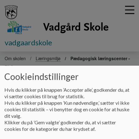
vadgaardskole
G
å
Om skolen
Læringsmiljø
Pædagogisk læringscenter -
t
PLC
i
Cookieindstillinger
l
h
Pædagogisk læringscenter - PLC
o
Hvis du klikker på knappen ’Accepter alle’, godkender du, at
v
vi sætter cookies til brug for statistik.
e
Hvis du klikker på knappen ’Kun nødvendige,’ sætter vi ikke
Skolens pædagogiske læringscenter er for alvor ved at blive
d
cookies til statistik – vi benytter dog en cookie for at huske
udviklet og målet er, at det kommer til at spille en central rolle i
i
dit valg.
skolens hverdag.
n
Klikker du på ’Gem valgte’ godkender du, at vi sætter
d
cookies for de kategorier du har krydset af.
Formålet med det pædagogiske læringscentre er, at det skal
h