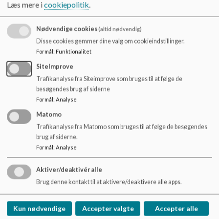
o
kunne medvirke til udvikle og understøtte læringsaktiviteter
Læs mere i
cookiepolitik
.
l
relateret til undervisningen i skolen.
d
Nødvendige cookies
(altid nødvendig)
e
PLC bliver et sted, hvor der dels kan hentes viden, f.eks. gennem
Disse cookies gemmer dine valg om cookieindstillinger.
t
udlån af bøger og undervisningsmaterialer, men også et sted,
Formål
:
Funktionalitet
hvor der kan oprettes særlige læringsrum og hvor nye
SiteImprove
aktiviteter kan afprøves. F.eks. aktiviteter relateret til det nye
Trafikanalyse fra Siteimprove som bruges til at følge de
fag teknologiforståelse.
besøgendes brug af siderne
Formål
:
Analyse
Desuden vil PLC løbende kunne bruges til udstillinger af
Matomo
elevernes værker udarbejdet i fagene billedkunst og håndværk
Trafikanalyse fra Matomo som bruges til at følge de besøgendes
og design.
brug af siderne.
Formål
:
Analyse
Aktiver/deaktivér alle
Vadgård Skole
Brug denne kontakt til at aktivere/deaktivere alle apps.
Kong Hans Allé 32, 2860 Søborg
vadgaard@gladsaxe.dk
Kun nødvendige
Accepter valgte
Accepter alle