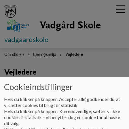
vadgaardskole
G
å
Om skolen
Læringsmiljø
Vejledere
t
i
Vejledere
l
h
o
Cookieindstillinger
v
Vadgård Skole har en række vejleder.
e
Hvis du klikker på knappen ’Accepter alle’, godkender du, at
3 læsevejledere, som alle arbejder med Gladsaxes handleplan
d
vi sætter cookies til brug for statistik.
for læsning. Læs mere om skolens arbejde med læsning under
i
Hvis du klikker på knappen ’Kun nødvendige,’ sætter vi ikke
læring og udvikling.
n
cookies til statistik – vi benytter dog en cookie for at huske
d
dit valg.
1 matematikvejleder, der arbejder med Gladsaxe handleplan
h