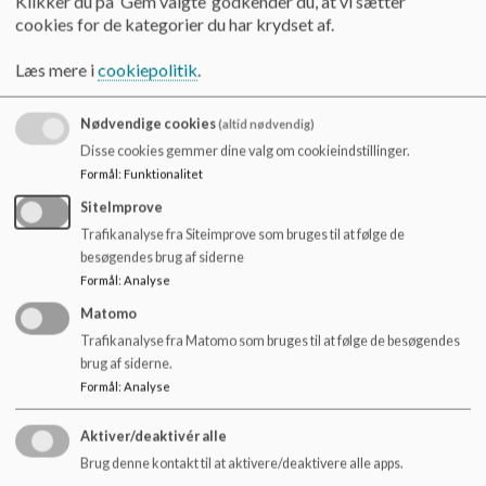
Klikker du på ’Gem valgte’ godkender du, at vi sætter
for læsning,
o
cookies for de kategorier du har krydset af.
l
1 naturfagsvejleder, som har fokus på at udvikle skolens
d
Læs mere i
cookiepolitik
.
læring i naturfagene.
e
t
2 inklusionsvejledere, der arbejde med alle børns trivsel på
Nødvendige cookies
(altid nødvendig)
skolen.
Disse cookies gemmer dine valg om cookieindstillinger.
Formål
:
Funktionalitet
1 DSA vejleder, der sammen med lærerne udvikler skolens
kompetencer inden for området.
SiteImprove
Trafikanalyse fra Siteimprove som bruges til at følge de
besøgendes brug af siderne
Formål
:
Analyse
Derudover har vi en uddannelsesvejleder - Cristine Garn, som
træffes på mail: crjoga@gladsaxe.dk eller tlf. 29 27 31 82.
Matomo
Hun arbejde med udskolingseleverne og deres videre vej mod
Trafikanalyse fra Matomo som bruges til at følge de besøgendes
en ungdomsuddannelse
brug af siderne.
Formål
:
Analyse
Aktiver/deaktivér alle
Brug denne kontakt til at aktivere/deaktivere alle apps.