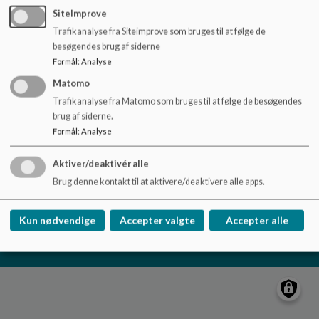
o
SiteImprove
l
Trafikanalyse fra Siteimprove som bruges til at følge de
d
Vadgård Skole
besøgendes brug af siderne
e
Kong Hans Allé 32, 2860 Søborg
Formål
:
Analyse
t
vadgaard@gladsaxe.dk
Matomo
+45 39576515
Trafikanalyse fra Matomo som bruges til at følge de besøgendes
brug af siderne.
EAN NR.
5798008694479
Formål
:
Analyse
Sitemap
Aktiver/deaktivér alle
Brug denne kontakt til at aktivere/deaktivere alle apps.
Cookie politik
Kun nødvendige
Accepter valgte
Accepter alle