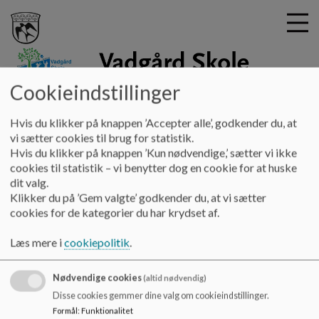
Cookieindstillinger
vadgaardskole
G
Hvis du klikker på knappen ’Accepter alle’, godkender du, at
å
Praktiske oplysninger
Ferieplan
vi sætter cookies til brug for statistik.
t
Hvis du klikker på knappen ’Kun nødvendige,’ sætter vi ikke
i
cookies til statistik – vi benytter dog en cookie for at huske
Ferieplan
l
dit valg.
h
Klikker du på ’Gem valgte’ godkender du, at vi sætter
o
cookies for de kategorier du har krydset af.
v
Gladsaxe kommunes fælles ferieplan.
e
Læs mere i
cookiepolitik
.
Dokumenter
d
i
Ferieplan 2024-25_0.pdf
Nødvendige cookies
n
(altid nødvendig)
d
Disse cookies gemmer dine valg om cookieindstillinger.
h
Formål
:
Funktionalitet