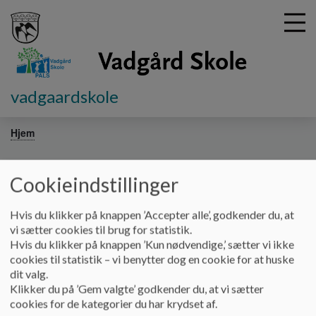
vadgaardskole
G
å
Hjem
t
i
Matematik med undersøgelser og
l
Cookieindstillinger
h
konstruktioner
o
Hvis du klikker på knappen ’Accepter alle’, godkender du, at
v
vi sætter cookies til brug for statistik.
e
Hvis du klikker på knappen ’Kun nødvendige,’ sætter vi ikke
Matematikkens dag
d
cookies til statistik – vi benytter dog en cookie for at huske
i
dit valg.
Hvert år i november fejrer Vadgård Skole Matematikkens
n
Klikker du på ’Gem valgte’ godkender du, at vi sætter
dag.
d
cookies for de kategorier du har krydset af.
h