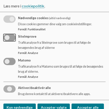
Matematikkens dag giver skolens elever og lærere
o
muligheder for at ryste matematikundervisningen og arbejde
Læs mere i
cookiepolitik
.
l
med faget på en anderledes måde. VI arbejder med en
d
tematisk og undersøgende tilgang til matematikken.
e
Nødvendige cookies
(altid nødvendig)
t
Disse cookies gemmer dine valg om cookieindstillinger.
I år har vi arbejdet med Matematik i anvendelse. Der er
Formål
:
Funktionalitet
designet et-plans huse, planlagt skolefester, indrettet
skolegårde, undersøgt matematikken i kartoflerne og gået i
SiteImprove
dybden med valgmatematikken.
Trafikanalyse fra Siteimprove som bruges til at følge de
besøgendes brug af siderne
Vi glæder os til næste år, hvor vi fejrer matematikken endnu
Formål
:
Analyse
engang i uge 46.
Matomo
Vores hverdag med matematikundervisning er i udvikling, og
Trafikanalyse fra Matomo som bruges til at følge de besøgendes
vi arbejder langt mere undersøgende i klasseundervisningen.
brug af siderne.
Formål
:
Analyse
Aktiver/deaktivér alle
Brug denne kontakt til at aktivere/deaktivere alle apps.
Vadgård Skole
Kong Hans Allé 32, 2860 Søborg
Kun nødvendige
Accepter valgte
Accepter alle